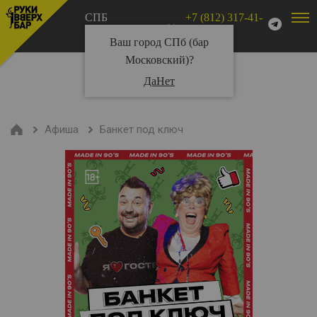
СПБ
+7 (812) 317-41-
Московский
11
Ваш город СПб (бар
Московский)?
Да
Нет
Афиша
Банкет под ключ