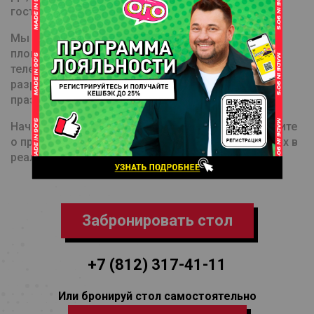
гости не скучали! Мы все продумали за вас!
Мы создадим для вас праздник на тех самых
площадках, которые вы не раз видели на
телеэкране. Наши опытные event-специалисты
разработают для вас сценарий и наполнение
праздника! Вам остается просто сказать ВАУ!
Начнем с малого — звоните по номеру и расскажите
о празднике вашей мечты, ведь мы воплощаем их в
реальность!
Забронировать стол
+7 (812) 317-41-11
Или бронируй стол самостоятельно